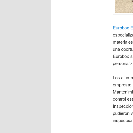
Eurobox E
especiali
materiales 
una oportu
Eurobox se
personaliz
Los alumno
empresa: P
Mantenimie
control es
Inspección
pudieron v
inspeccion