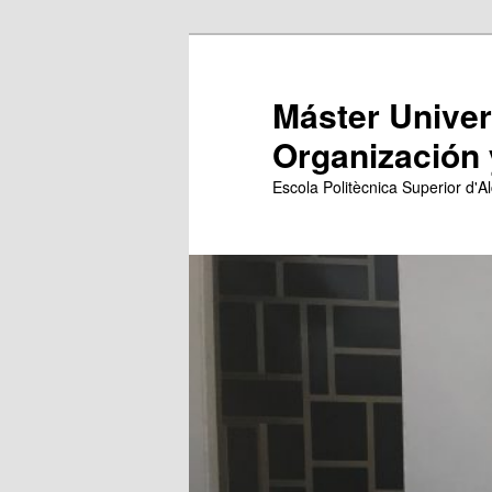
Ir
al
contenido
Máster Univers
principal
Organización 
Escola Politècnica Superior d'Al