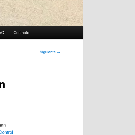
AQ
Contacto
Siguiente
→
n
han
Control