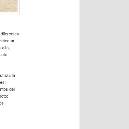
diferentes
 detectar
-alto,
ucto
iliza la
res;
ntos del
ecto;
os