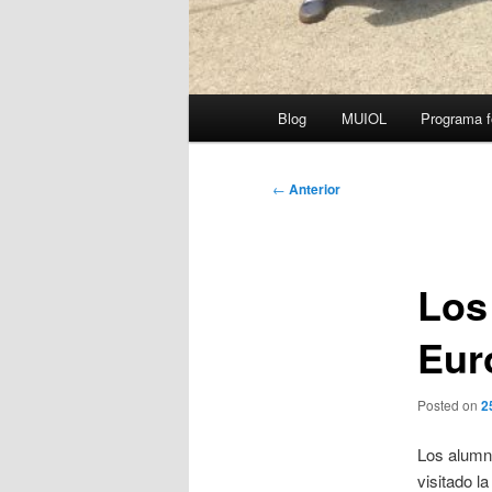
Menú
Blog
MUIOL
Programa f
principal
Navegación
←
Anterior
de
entradas
Los
Eur
Posted on
2
Los alumno
visitado l