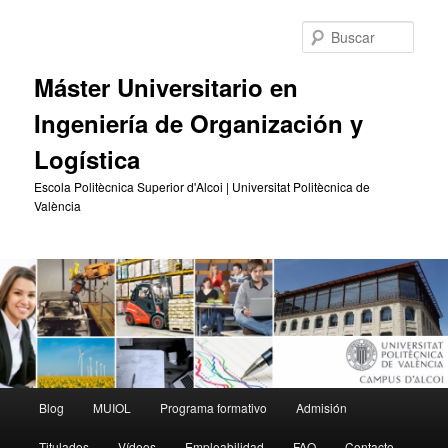
Ir
al
Busc
contenido
principal
Máster Universitario en
Ingeniería de Organización y
Logística
Escola Politècnica Superior d'Alcoi | Universitat Politècnica de
València
Menú
Blog
MUIOL
Programa formativo
Admisión
principal
Titulados
Vídeos
Empleabilidad
FAQ
Contacto