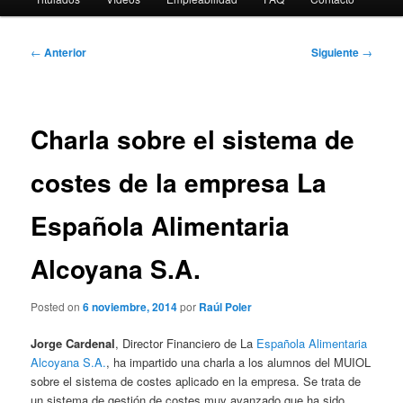
Navegación
←
Anterior
Siguiente
→
de
entradas
Charla sobre el sistema de
costes de la empresa La
Española Alimentaria
Alcoyana S.A.
Posted on
6 noviembre, 2014
por
Raúl Poler
Jorge Cardenal
, Director Financiero de La
Española Alimentaria
Alcoyana S.A.
, ha impartido una charla a los alumnos del MUIOL
sobre el sistema de costes aplicado en la empresa. Se trata de
un sistema de gestión de costes muy avanzado que ha sido