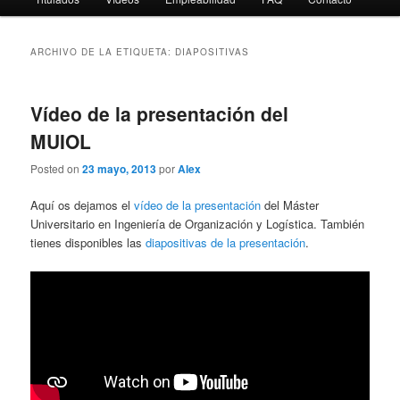
ARCHIVO DE LA ETIQUETA:
DIAPOSITIVAS
Vídeo de la presentación del
MUIOL
Posted on
23 mayo, 2013
por
Alex
Aquí os dejamos el
vídeo de la presentación
del Máster
Universitario en Ingeniería de Organización y Logística. También
tienes disponibles las
diapositivas de la presentación
.