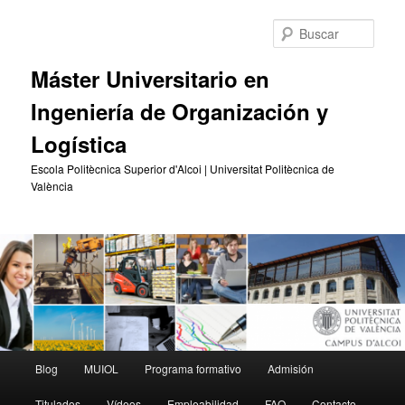
Ir
Ir
al
al
Busc
contenido
contenido
principal
secundario
Máster Universitario en
Ingeniería de Organización y
Logística
Escola Politècnica Superior d'Alcoi | Universitat Politècnica de
València
Menú
Blog
MUIOL
Programa formativo
Admisión
principal
Titulados
Vídeos
Empleabilidad
FAQ
Contacto