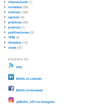
internacional
(1)
invitados
(28)
noticias
(126)
opinión
(3)
prácticas
(50)
premios
(1)
publicaciones
(3)
TFM
(4)
titulados
(13)
visita
(37)
SÍGUENOS EN:
RSS
MUIOL en Linkedin
MUIOL en facebook
@MUIOL_UPV en Instagram