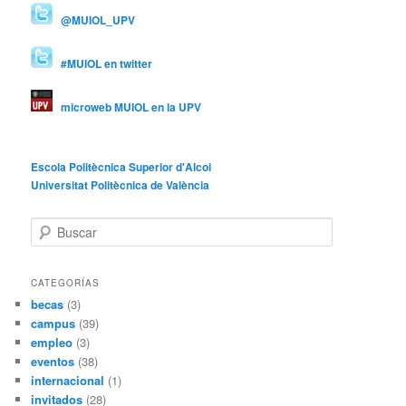
@MUIOL_UPV
#MUIOL en twitter
microweb MUIOL en la UPV
Escola Politècnica Superior d'Alcoi
Universitat Politècnica de València
B
u
s
c
CATEGORÍAS
a
becas
(3)
r
campus
(39)
empleo
(3)
eventos
(38)
internacional
(1)
invitados
(28)