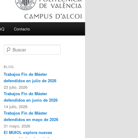
AQ
Contacto
B
u
s
c
BLOG
a
Trabajos Fin de Máster
r
defendidos en julio de 2026
23 julio, 2026
Trabajos Fin de Máster
defendidos en junio de 2026
14 julio, 2026
Trabajos Fin de Máster
defendidos en mayo de 2026
31 mayo, 2026
El MUIOL explora nuevas