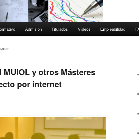
ormativo
Admisión
Titulados
Vídeos
Empleabilidad
F
AMING
l MUIOL y otros Másteres
cto por internet