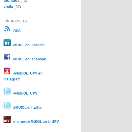
titulados
(13)
visita
(37)
SÍGUENOS EN:
RSS
MUIOL en Linkedin
MUIOL en facebook
@MUIOL_UPV en
Instagram
@MUIOL_UPV
#MUIOL en twitter
microweb MUIOL en la UPV