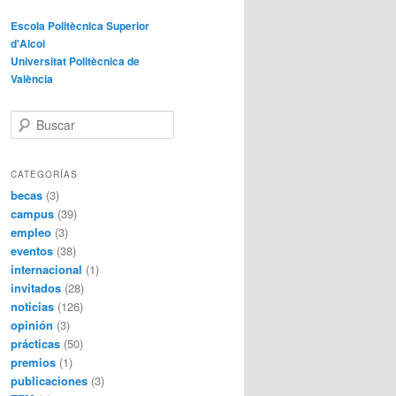
Escola Politècnica Superior
d'Alcoi
Universitat Politècnica de
València
B
u
s
c
CATEGORÍAS
a
becas
(3)
r
campus
(39)
empleo
(3)
eventos
(38)
internacional
(1)
invitados
(28)
noticias
(126)
opinión
(3)
prácticas
(50)
premios
(1)
publicaciones
(3)