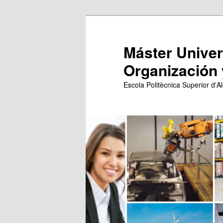
Ir
Ir
al
al
contenido
contenido
Máster Univers
principal
secundario
Organización 
Escola Politècnica Superior d'Al