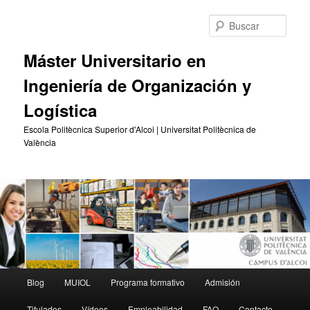
Ir
al
Busc
contenido
principal
Máster Universitario en
Ingeniería de Organización y
Logística
Escola Politècnica Superior d'Alcoi | Universitat Politècnica de
València
Menú
Blog
MUIOL
Programa formativo
Admisión
principal
Titulados
Vídeos
Empleabilidad
FAQ
Contacto