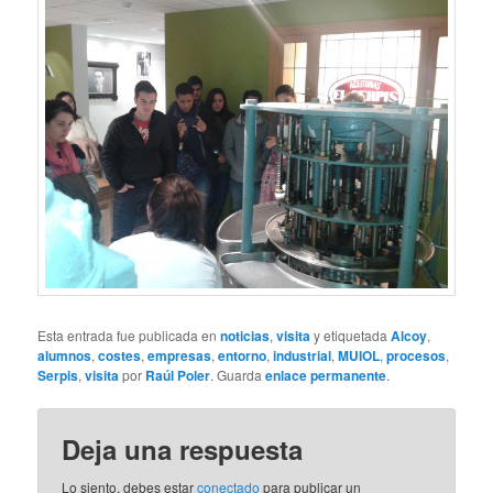
Esta entrada fue publicada en
noticias
,
visita
y etiquetada
Alcoy
,
alumnos
,
costes
,
empresas
,
entorno
,
industrial
,
MUIOL
,
procesos
,
Serpis
,
visita
por
Raúl Poler
. Guarda
enlace permanente
.
Deja una respuesta
Lo siento, debes estar
conectado
para publicar un