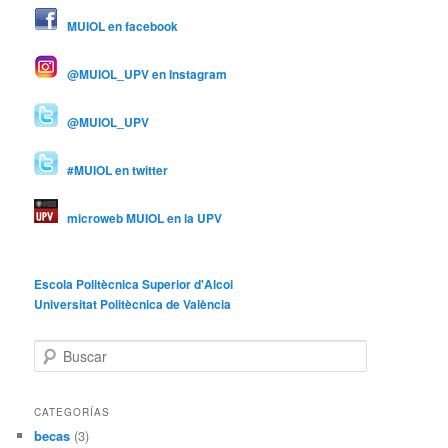
MUIOL en facebook
@MUIOL_UPV en Instagram
@MUIOL_UPV
#MUIOL en twitter
microweb MUIOL en la UPV
Escola Politècnica Superior d'Alcoi
Universitat Politècnica de València
B
u
s
c
CATEGORÍAS
a
becas
(3)
r