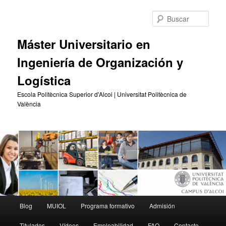
Ir
Ir
al
al
Busc
contenido
contenido
principal
secundario
Máster Universitario en
Ingeniería de Organización y
Logística
Escola Politècnica Superior d'Alcoi | Universitat Politècnica de
València
Menú
Blog
MUIOL
Programa formativo
Admisión
principal
Titulados
Vídeos
Empleabilidad
FAQ
Contacto