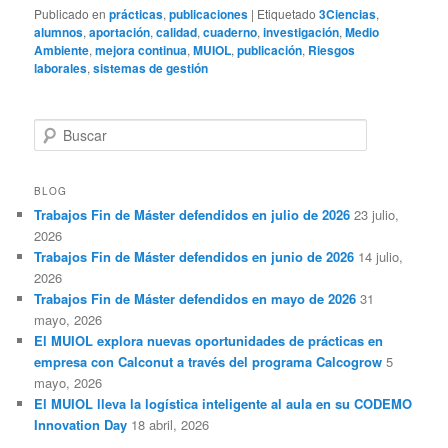
Publicado en
prácticas
,
publicaciones
|
Etiquetado
3Ciencias
,
alumnos
,
aportación
,
calidad
,
cuaderno
,
investigación
,
Medio
Ambiente
,
mejora continua
,
MUIOL
,
publicación
,
Riesgos
laborales
,
sistemas de gestión
B
u
s
c
BLOG
a
Trabajos Fin de Máster defendidos en julio de 2026
23 julio,
r
2026
Trabajos Fin de Máster defendidos en junio de 2026
14 julio,
2026
Trabajos Fin de Máster defendidos en mayo de 2026
31
mayo, 2026
El MUIOL explora nuevas oportunidades de prácticas en
empresa con Calconut a través del programa Calcogrow
5
mayo, 2026
El MUIOL lleva la logística inteligente al aula en su CODEMO
Innovation Day
18 abril, 2026