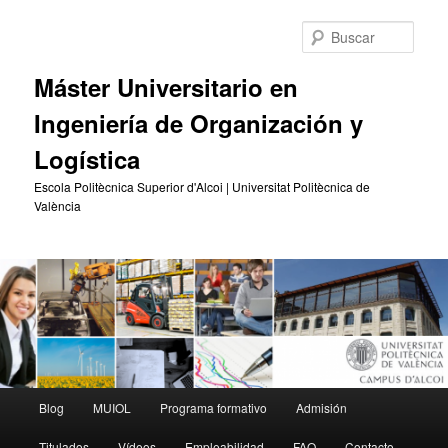
Ir
Ir
al
al
Busc
contenido
contenido
principal
secundario
Máster Universitario en
Ingeniería de Organización y
Logística
Escola Politècnica Superior d'Alcoi | Universitat Politècnica de
València
Menú
Blog
MUIOL
Programa formativo
Admisión
principal
Titulados
Vídeos
Empleabilidad
FAQ
Contacto