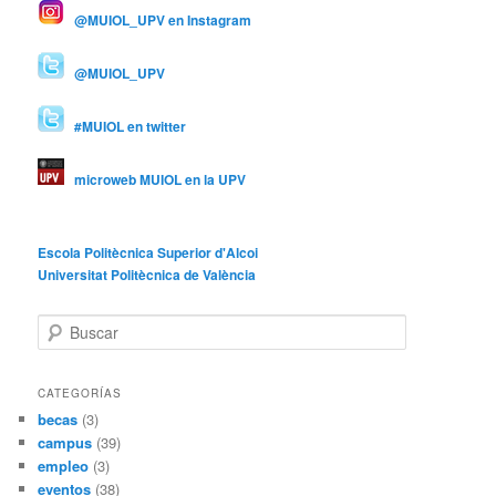
@MUIOL_UPV en Instagram
@MUIOL_UPV
#MUIOL en twitter
microweb MUIOL en la UPV
Escola Politècnica Superior d'Alcoi
Universitat Politècnica de València
B
u
s
c
CATEGORÍAS
a
becas
(3)
r
campus
(39)
empleo
(3)
eventos
(38)