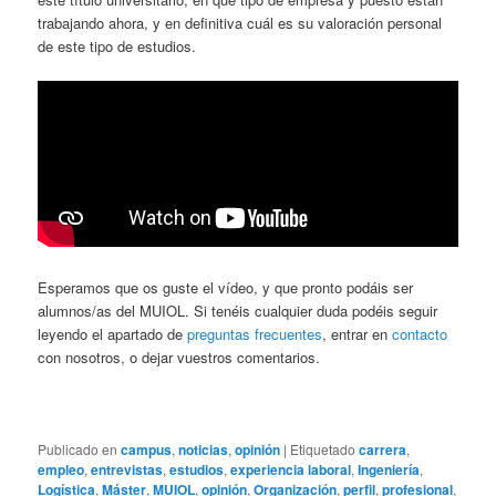
trabajando ahora, y en definitiva cuál es su valoración personal
de este tipo de estudios.
Esperamos que os guste el vídeo, y que pronto podáis ser
alumnos/as del MUIOL. Si tenéis cualquier duda podéis seguir
leyendo el apartado de
preguntas frecuentes
, entrar en
contacto
con nosotros, o dejar vuestros comentarios.
Publicado en
campus
,
noticias
,
opinión
|
Etiquetado
carrera
,
empleo
,
entrevistas
,
estudios
,
experiencia laboral
,
Ingeniería
,
Logística
,
Máster
,
MUIOL
,
opinión
,
Organización
,
perfil
,
profesional
,