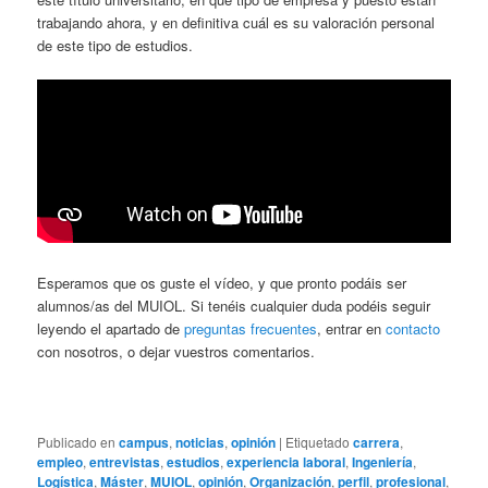
trabajando ahora, y en definitiva cuál es su valoración personal
de este tipo de estudios.
Esperamos que os guste el vídeo, y que pronto podáis ser
alumnos/as del MUIOL. Si tenéis cualquier duda podéis seguir
leyendo el apartado de
preguntas frecuentes
, entrar en
contacto
con nosotros, o dejar vuestros comentarios.
Publicado en
campus
,
noticias
,
opinión
|
Etiquetado
carrera
,
empleo
,
entrevistas
,
estudios
,
experiencia laboral
,
Ingeniería
,
Logística
,
Máster
,
MUIOL
,
opinión
,
Organización
,
perfil
,
profesional
,