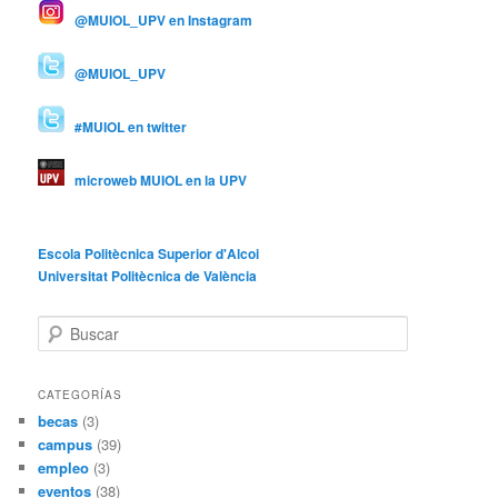
@MUIOL_UPV en Instagram
@MUIOL_UPV
#MUIOL en twitter
microweb MUIOL en la UPV
Escola Politècnica Superior d'Alcoi
Universitat Politècnica de València
B
u
s
c
CATEGORÍAS
a
becas
(3)
r
campus
(39)
empleo
(3)
eventos
(38)