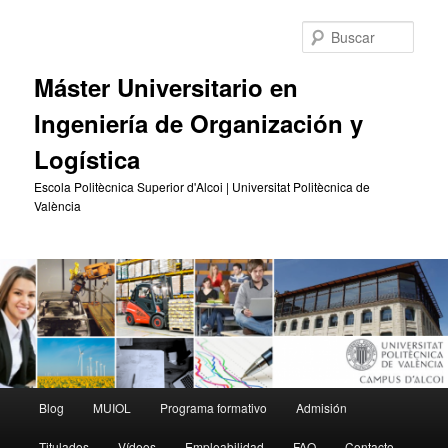
Ir
Ir
al
al
Busc
contenido
contenido
principal
secundario
Máster Universitario en
Ingeniería de Organización y
Logística
Escola Politècnica Superior d'Alcoi | Universitat Politècnica de
València
Menú
Blog
MUIOL
Programa formativo
Admisión
principal
Titulados
Vídeos
Empleabilidad
FAQ
Contacto