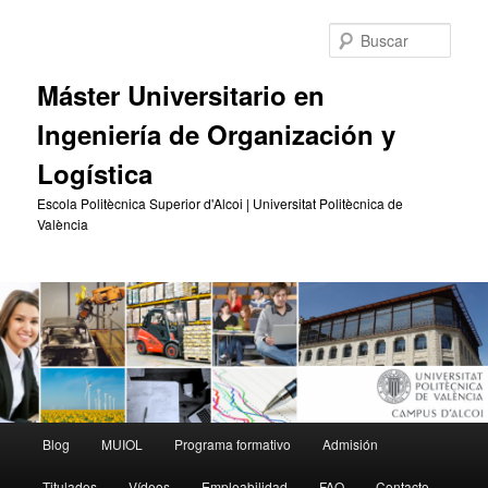
Ir
Ir
al
al
Busc
contenido
contenido
principal
secundario
Máster Universitario en
Ingeniería de Organización y
Logística
Escola Politècnica Superior d'Alcoi | Universitat Politècnica de
València
Menú
Blog
MUIOL
Programa formativo
Admisión
principal
Titulados
Vídeos
Empleabilidad
FAQ
Contacto