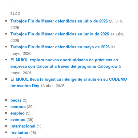
u
s
c
BLOG
a
Trabajos Fin de Máster defendidos en julio de 2026
23 julio,
r
2026
Trabajos Fin de Máster defendidos en junio de 2026
14 julio,
2026
Trabajos Fin de Máster defendidos en mayo de 2026
31
mayo, 2026
El MUIOL explora nuevas oportunidades de prácticas en
empresa con Calconut a través del programa Calcogrow
5
mayo, 2026
El MUIOL lleva la logística inteligente al aula en su CODEMO
Innovation Day
18 abril, 2026
becas
(3)
campus
(39)
empleo
(3)
eventos
(38)
internacional
(1)
invitados
(28)