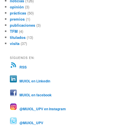
noticias
(126)
opinión
(3)
prácticas
(50)
premios
(1)
publicaciones
(3)
TFM
(4)
titulados
(13)
visita
(37)
SÍGUENOS EN:
RSS
MUIOL en Linkedin
MUIOL en facebook
@MUIOL_UPV en Instagram
@MUIOL_UPV