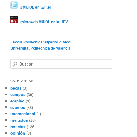
#MUIOL en twitter
microweb MUIOL en la UPV
Escola Politècnica Superior d'Alcoi
Universitat Politècnica de València
B
u
s
c
CATEGORÍAS
a
becas
(3)
r
campus
(39)
empleo
(3)
eventos
(38)
internacional
(1)
invitados
(28)
noticias
(126)
opinión
(3)