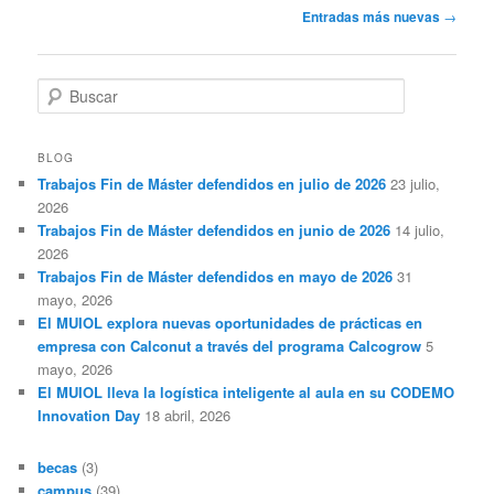
Navegación
Entradas más nuevas
→
de
entradas
B
u
s
c
BLOG
a
Trabajos Fin de Máster defendidos en julio de 2026
23 julio,
r
2026
Trabajos Fin de Máster defendidos en junio de 2026
14 julio,
2026
Trabajos Fin de Máster defendidos en mayo de 2026
31
mayo, 2026
El MUIOL explora nuevas oportunidades de prácticas en
empresa con Calconut a través del programa Calcogrow
5
mayo, 2026
El MUIOL lleva la logística inteligente al aula en su CODEMO
Innovation Day
18 abril, 2026
becas
(3)
campus
(39)