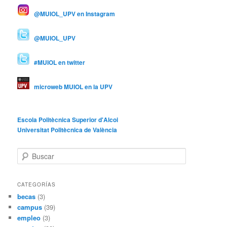
@MUIOL_UPV en Instagram
@MUIOL_UPV
#MUIOL en twitter
microweb MUIOL en la UPV
Escola Politècnica Superior d'Alcoi
Universitat Politècnica de València
B
u
s
c
CATEGORÍAS
a
becas
(3)
r
campus
(39)
empleo
(3)