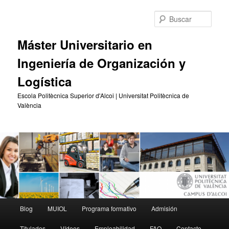
Ir
Ir
al
al
Busc
contenido
contenido
principal
secundario
Máster Universitario en
Ingeniería de Organización y
Logística
Escola Politècnica Superior d'Alcoi | Universitat Politècnica de
València
Menú
Blog
MUIOL
Programa formativo
Admisión
principal
Titulados
Vídeos
Empleabilidad
FAQ
Contacto