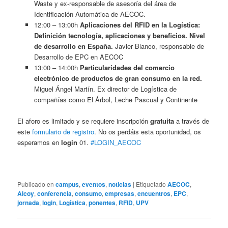
Waste y ex-responsable de asesoría del área de
Identificación Automática de AECOC.
12:00 – 13:00h
Aplicaciones del RFID en la Logística:
Definición tecnología, aplicaciones y beneficios. Nivel
de desarrollo en España.
Javier Blanco, responsable de
Desarrollo de EPC en AECOC
13:00 – 14:00h
Particularidades del comercio
electrónico de productos de gran consumo en la red.
Miguel Ángel Martín. Ex director de Logística de
compañías como El Árbol, Leche Pascual y Continente
El aforo es limitado y se requiere inscripción
gratuita
a través de
este
formulario de registro
. No os perdáis esta oportunidad, os
esperamos en
login
01.
#LOGIN_AECOC
Publicado en
campus
,
eventos
,
noticias
|
Etiquetado
AECOC
,
Alcoy
,
conferencia
,
consumo
,
empresas
,
encuentros
,
EPC
,
jornada
,
login
,
Logística
,
ponentes
,
RFID
,
UPV