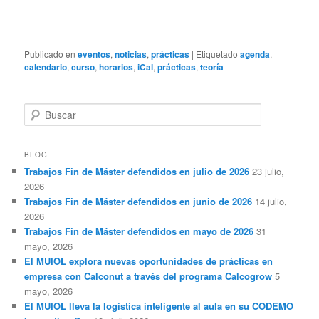
Publicado en
eventos
,
noticias
,
prácticas
|
Etiquetado
agenda
,
calendario
,
curso
,
horarios
,
iCal
,
prácticas
,
teoría
B
u
s
c
BLOG
a
Trabajos Fin de Máster defendidos en julio de 2026
23 julio,
r
2026
Trabajos Fin de Máster defendidos en junio de 2026
14 julio,
2026
Trabajos Fin de Máster defendidos en mayo de 2026
31
mayo, 2026
El MUIOL explora nuevas oportunidades de prácticas en
empresa con Calconut a través del programa Calcogrow
5
mayo, 2026
El MUIOL lleva la logística inteligente al aula en su CODEMO