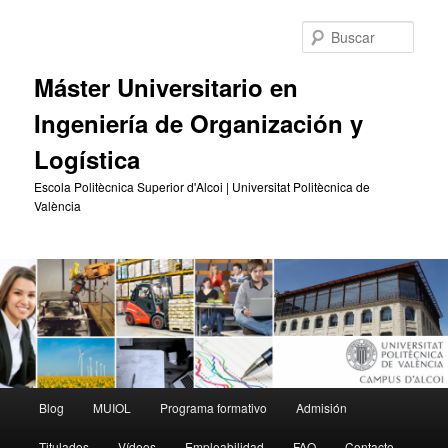
Ir
Ir
al
al
Busc
contenido
contenido
principal
secundario
Máster Universitario en
Ingeniería de Organización y
Logística
Escola Politècnica Superior d'Alcoi | Universitat Politècnica de
València
Menú
Blog
MUIOL
Programa formativo
Admisión
principal
Titulados
Vídeos
Empleabilidad
FAQ
Contacto