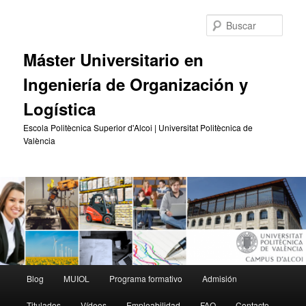
Ir
Ir
al
al
Busc
contenido
contenido
principal
secundario
Máster Universitario en
Ingeniería de Organización y
Logística
Escola Politècnica Superior d'Alcoi | Universitat Politècnica de
València
Menú
Blog
MUIOL
Programa formativo
Admisión
principal
Titulados
Vídeos
Empleabilidad
FAQ
Contacto