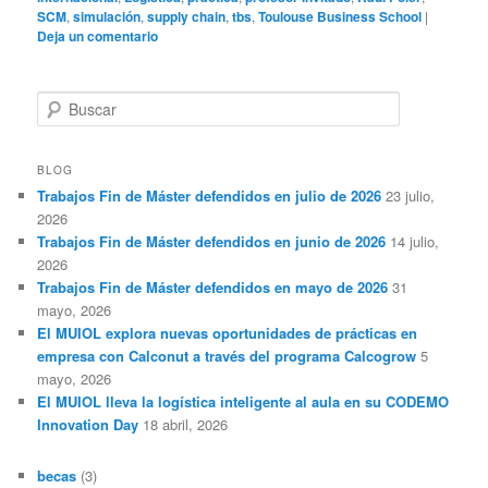
SCM
,
simulación
,
supply chain
,
tbs
,
Toulouse Business School
|
Deja un comentario
B
u
s
c
BLOG
a
Trabajos Fin de Máster defendidos en julio de 2026
23 julio,
r
2026
Trabajos Fin de Máster defendidos en junio de 2026
14 julio,
2026
Trabajos Fin de Máster defendidos en mayo de 2026
31
mayo, 2026
El MUIOL explora nuevas oportunidades de prácticas en
empresa con Calconut a través del programa Calcogrow
5
mayo, 2026
El MUIOL lleva la logística inteligente al aula en su CODEMO
Innovation Day
18 abril, 2026
becas
(3)