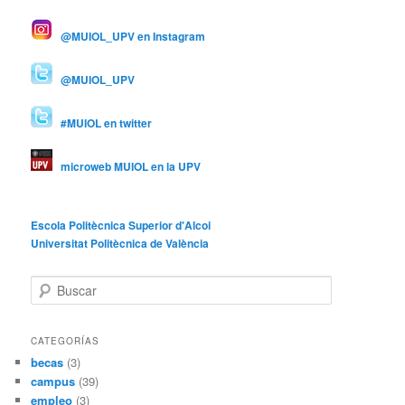
@MUIOL_UPV en Instagram
@MUIOL_UPV
#MUIOL en twitter
microweb MUIOL en la UPV
Escola Politècnica Superior d'Alcoi
Universitat Politècnica de València
B
u
s
c
CATEGORÍAS
a
becas
(3)
r
campus
(39)
empleo
(3)