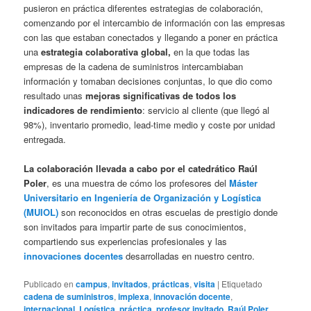
pusieron en práctica diferentes estrategias de colaboración,
comenzando por el intercambio de información con las empresas
con las que estaban conectados y llegando a poner en práctica
una
estrategia colaborativa global,
en la que todas las
empresas de la cadena de suministros intercambiaban
información y tomaban decisiones conjuntas, lo que dio como
resultado unas
mejoras significativas de todos los
indicadores de rendimiento
: servicio al cliente (que llegó al
98%), inventario promedio, lead-time medio y coste por unidad
entregada.
La colaboración llevada a cabo por el catedrático Raúl
Poler
, es una muestra de cómo los profesores del
Máster
Universitario en Ingeniería de Organización y Logística
(MUIOL)
son reconocidos en otras escuelas de prestigio donde
son invitados para impartir parte de sus conocimientos,
compartiendo sus experiencias profesionales y las
innovaciones docentes
desarrolladas en nuestro centro.
Publicado en
campus
,
invitados
,
prácticas
,
visita
|
Etiquetado
cadena de suministros
,
implexa
,
innovación docente
,
internacional
,
Logística
,
práctica
,
profesor invitado
,
Raúl Poler
,