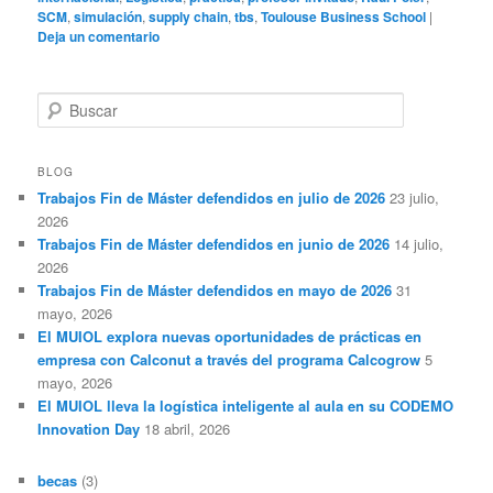
SCM
,
simulación
,
supply chain
,
tbs
,
Toulouse Business School
|
Deja un comentario
B
u
s
c
BLOG
a
Trabajos Fin de Máster defendidos en julio de 2026
23 julio,
r
2026
Trabajos Fin de Máster defendidos en junio de 2026
14 julio,
2026
Trabajos Fin de Máster defendidos en mayo de 2026
31
mayo, 2026
El MUIOL explora nuevas oportunidades de prácticas en
empresa con Calconut a través del programa Calcogrow
5
mayo, 2026
El MUIOL lleva la logística inteligente al aula en su CODEMO
Innovation Day
18 abril, 2026
becas
(3)