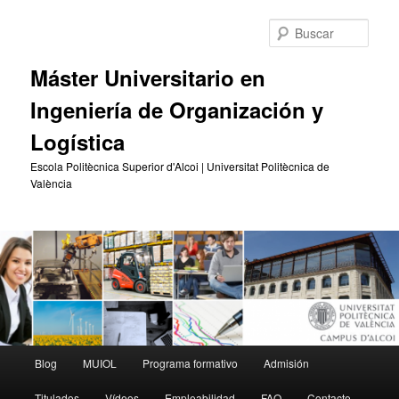
Ir
Ir
al
al
Busc
contenido
contenido
principal
secundario
Máster Universitario en
Ingeniería de Organización y
Logística
Escola Politècnica Superior d'Alcoi | Universitat Politècnica de
València
Menú
Blog
MUIOL
Programa formativo
Admisión
principal
Titulados
Vídeos
Empleabilidad
FAQ
Contacto