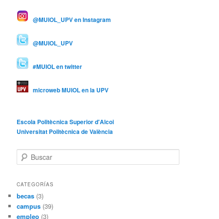
@MUIOL_UPV en Instagram
@MUIOL_UPV
#MUIOL en twitter
microweb MUIOL en la UPV
Escola Politècnica Superior d'Alcoi
Universitat Politècnica de València
B
u
s
c
CATEGORÍAS
a
becas
(3)
r
campus
(39)
empleo
(3)