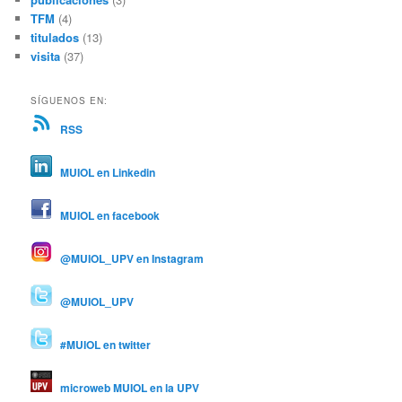
TFM
(4)
titulados
(13)
visita
(37)
SÍGUENOS EN:
RSS
MUIOL en Linkedin
MUIOL en facebook
@MUIOL_UPV en Instagram
@MUIOL_UPV
#MUIOL en twitter
microweb MUIOL en la UPV