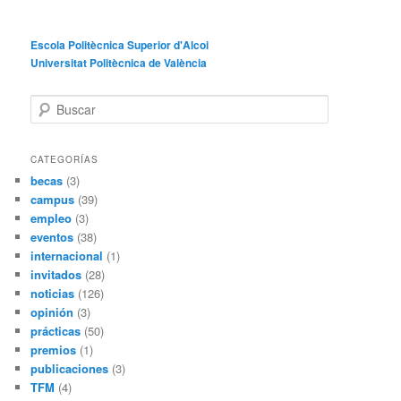
Escola Politècnica Superior d'Alcoi
Universitat Politècnica de València
B
u
s
c
CATEGORÍAS
a
becas
(3)
r
campus
(39)
empleo
(3)
eventos
(38)
internacional
(1)
invitados
(28)
noticias
(126)
opinión
(3)
prácticas
(50)
premios
(1)
publicaciones
(3)
TFM
(4)