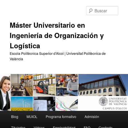
Ir
Ir
al
al
Busc
contenido
contenido
principal
secundario
Máster Universitario en
Ingeniería de Organización y
Logística
Escola Politècnica Superior d'Alcoi | Universitat Politècnica de
València
Menú
Blog
MUIOL
Programa formativo
Admisión
principal
Titulados
Vídeos
Empleabilidad
FAQ
Contacto