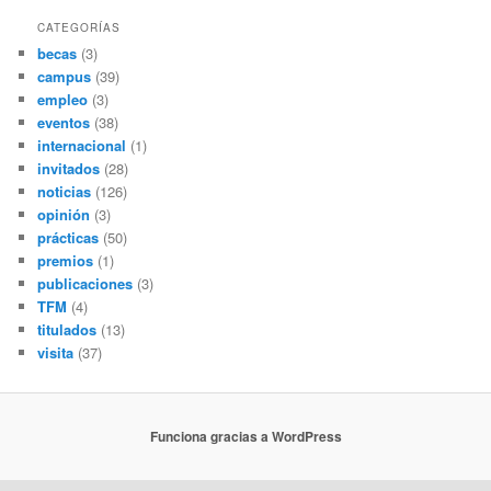
s
c
CATEGORÍAS
a
becas
(3)
r
campus
(39)
empleo
(3)
eventos
(38)
internacional
(1)
invitados
(28)
noticias
(126)
opinión
(3)
prácticas
(50)
premios
(1)
publicaciones
(3)
TFM
(4)
titulados
(13)
visita
(37)
Funciona gracias a WordPress