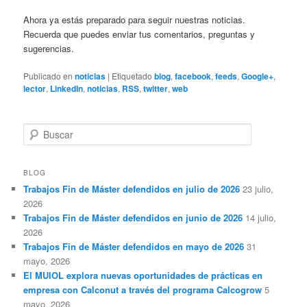
Ahora ya estás preparado para seguir nuestras noticias.
Recuerda que puedes enviar tus comentarios, preguntas y
sugerencias.
Publicado en
noticias
|
Etiquetado
blog
,
facebook
,
feeds
,
Google+
,
lector
,
LinkedIn
,
noticias
,
RSS
,
twitter
,
web
B
u
s
c
BLOG
a
Trabajos Fin de Máster defendidos en julio de 2026
23 julio,
r
2026
Trabajos Fin de Máster defendidos en junio de 2026
14 julio,
2026
Trabajos Fin de Máster defendidos en mayo de 2026
31
mayo, 2026
El MUIOL explora nuevas oportunidades de prácticas en
empresa con Calconut a través del programa Calcogrow
5
mayo, 2026