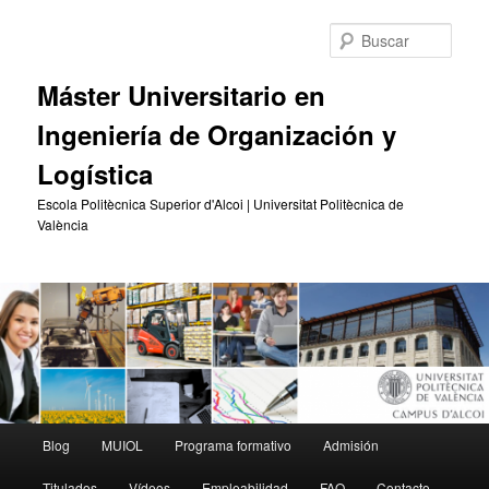
Ir
Ir
al
al
Busc
contenido
contenido
principal
secundario
Máster Universitario en
Ingeniería de Organización y
Logística
Escola Politècnica Superior d'Alcoi | Universitat Politècnica de
València
Menú
Blog
MUIOL
Programa formativo
Admisión
principal
Titulados
Vídeos
Empleabilidad
FAQ
Contacto