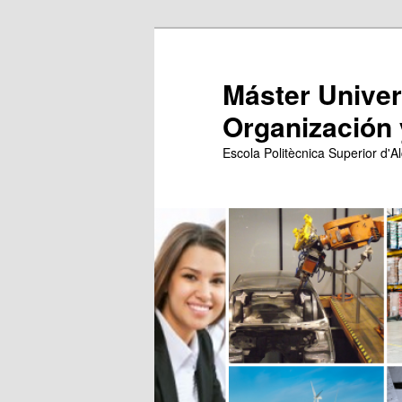
Ir
Ir
al
al
contenido
contenido
Máster Univers
principal
secundario
Organización 
Escola Politècnica Superior d'Al