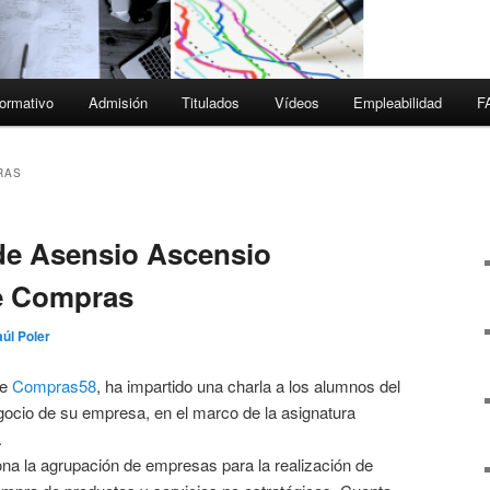
ormativo
Admisión
Titulados
Vídeos
Empleabilidad
F
RAS
 de Asensio Ascensio
de Compras
úl Poler
de
Compras58
, ha impartido una charla a los alumnos del
ocio de su empresa, en el marco de la asignatura
.
a la agrupación de empresas para la realización de