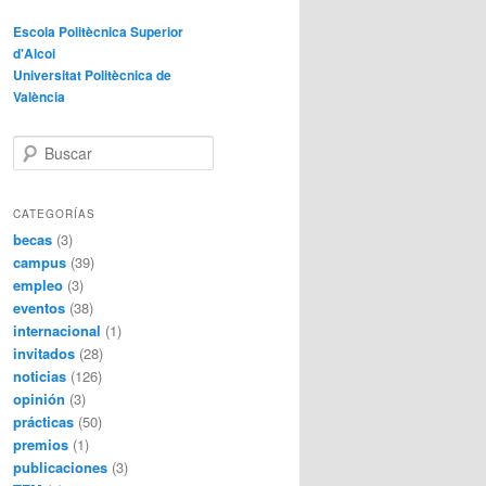
Escola Politècnica Superior
d'Alcoi
Universitat Politècnica de
València
B
u
s
c
CATEGORÍAS
a
becas
(3)
r
campus
(39)
empleo
(3)
eventos
(38)
internacional
(1)
invitados
(28)
noticias
(126)
opinión
(3)
prácticas
(50)
premios
(1)
publicaciones
(3)