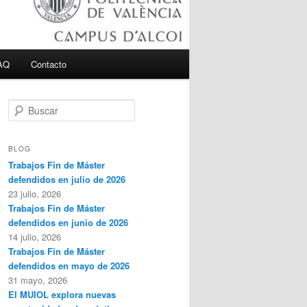
AQ
Contacto
B
u
s
c
BLOG
a
Trabajos Fin de Máster
r
defendidos en julio de 2026
23 julio, 2026
Trabajos Fin de Máster
defendidos en junio de 2026
14 julio, 2026
Trabajos Fin de Máster
defendidos en mayo de 2026
31 mayo, 2026
El MUIOL explora nuevas