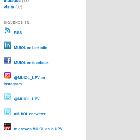
titulados
(13)
visita
(37)
SÍGUENOS EN:
RSS
MUIOL en Linkedin
MUIOL en facebook
@MUIOL_UPV en
Instagram
@MUIOL_UPV
#MUIOL en twitter
microweb MUIOL en la UPV