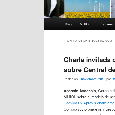
Menú
Blog
MUIOL
Programa f
principal
ARCHIVO DE LA ETIQUETA:
COMP
Charla invitada
sobre Central 
Posted on
8 noviembre, 2019
por
Ra
Asensio Ascensio
, Gerente 
MUIOL sobre el modelo de neg
Compras y Aprovisionamiento
Compras58 promueve y gestion