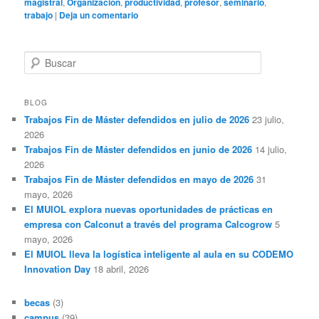
magistral
,
Organización
,
productividad
,
profesor
,
seminario
,
trabajo
|
Deja un comentario
B
u
s
c
BLOG
a
Trabajos Fin de Máster defendidos en julio de 2026
23 julio,
r
2026
Trabajos Fin de Máster defendidos en junio de 2026
14 julio,
2026
Trabajos Fin de Máster defendidos en mayo de 2026
31
mayo, 2026
El MUIOL explora nuevas oportunidades de prácticas en
empresa con Calconut a través del programa Calcogrow
5
mayo, 2026
El MUIOL lleva la logística inteligente al aula en su CODEMO
Innovation Day
18 abril, 2026
becas
(3)
campus
(39)