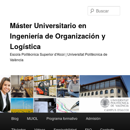
Ir
Ir
al
al
Busc
contenido
contenido
principal
secundario
Máster Universitario en
Ingeniería de Organización y
Logística
Escola Politècnica Superior d'Alcoi | Universitat Politècnica de
València
Menú
Blog
MUIOL
Programa formativo
Admisión
principal
Titulados
Vídeos
Empleabilidad
FAQ
Contacto