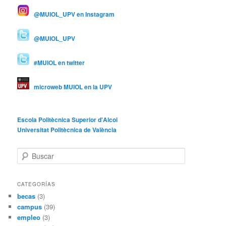
@MUIOL_UPV en Instagram
@MUIOL_UPV
#MUIOL en twitter
microweb MUIOL en la UPV
Escola Politècnica Superior d'Alcoi
Universitat Politècnica de València
B
u
s
c
CATEGORÍAS
a
becas
(3)
r
campus
(39)
empleo
(3)