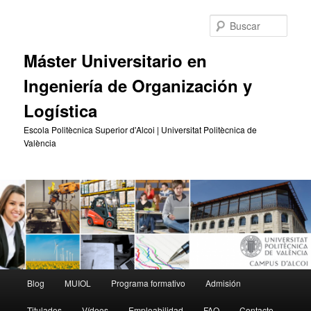
Ir
Ir
al
al
Busc
contenido
contenido
principal
secundario
Máster Universitario en
Ingeniería de Organización y
Logística
Escola Politècnica Superior d'Alcoi | Universitat Politècnica de
València
Menú
Blog
MUIOL
Programa formativo
Admisión
principal
Titulados
Vídeos
Empleabilidad
FAQ
Contacto