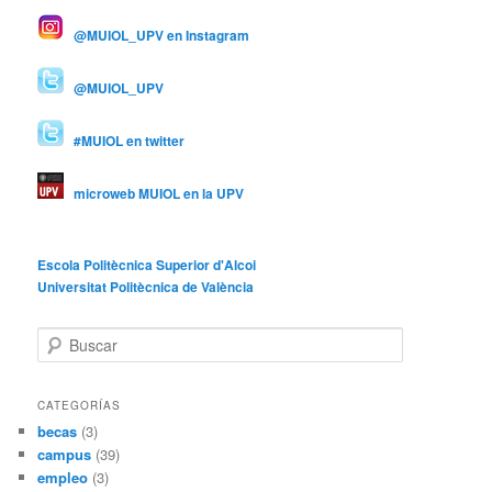
@MUIOL_UPV en Instagram
@MUIOL_UPV
#MUIOL en twitter
microweb MUIOL en la UPV
Escola Politècnica Superior d'Alcoi
Universitat Politècnica de València
B
u
s
c
CATEGORÍAS
a
becas
(3)
r
campus
(39)
empleo
(3)