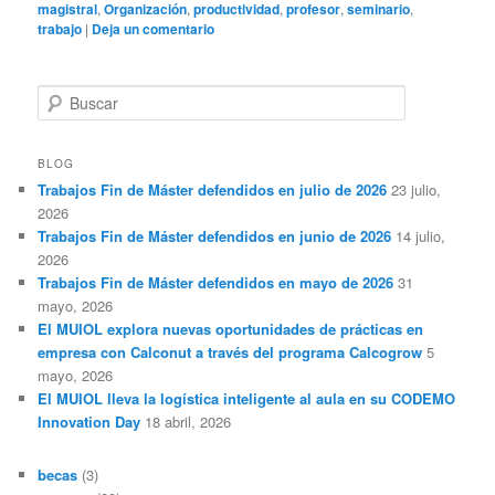
magistral
,
Organización
,
productividad
,
profesor
,
seminario
,
trabajo
|
Deja un comentario
B
u
s
c
BLOG
a
Trabajos Fin de Máster defendidos en julio de 2026
23 julio,
r
2026
Trabajos Fin de Máster defendidos en junio de 2026
14 julio,
2026
Trabajos Fin de Máster defendidos en mayo de 2026
31
mayo, 2026
El MUIOL explora nuevas oportunidades de prácticas en
empresa con Calconut a través del programa Calcogrow
5
mayo, 2026
El MUIOL lleva la logística inteligente al aula en su CODEMO
Innovation Day
18 abril, 2026
becas
(3)