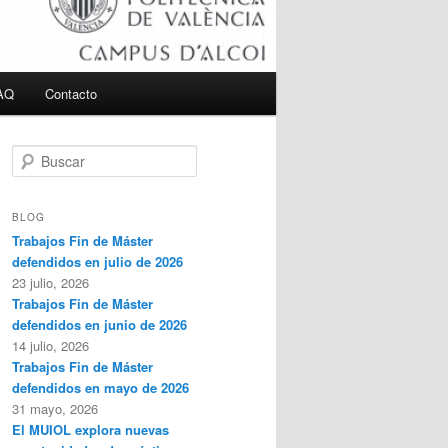
AQ
Contacto
B
u
s
c
BLOG
a
Trabajos Fin de Máster
r
defendidos en julio de 2026
23 julio, 2026
Trabajos Fin de Máster
defendidos en junio de 2026
14 julio, 2026
Trabajos Fin de Máster
defendidos en mayo de 2026
31 mayo, 2026
El MUIOL explora nuevas