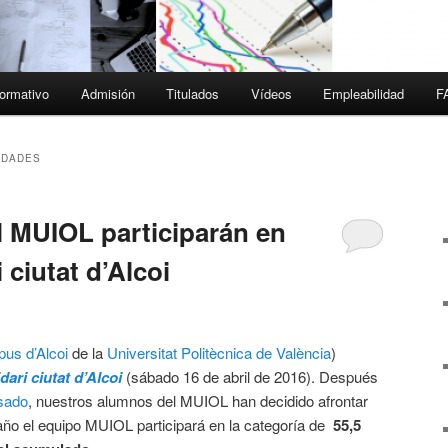
ormativo
Admisión
Titulados
Vídeos
Empleabilidad
F
IDADES
 MUIOL participarán en
 ciutat d’Alcoi
us d’Alcoi
de la
Universitat Politècnica de València
)
dari ciutat d’Alcoi
(sábado 16 de abril de 2016). Después
asado
, nuestros alumnos del MUIOL han decidido afrontar
año el equipo MUIOL participará en la categoría de
55,5