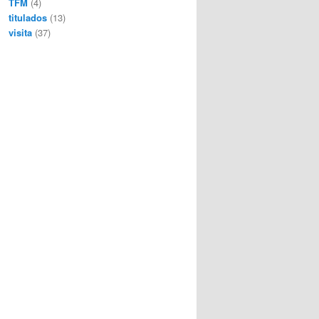
TFM
(4)
titulados
(13)
visita
(37)