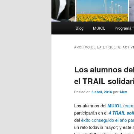
Menú
Blog
MUIOL
Programa f
principal
ARCHIVO DE LA ETIQUETA:
ACTIV
Los alumnos del
el TRAIL solidari
Posted on
5 abril, 2016
por
Alex
Los alumnos del
MUIOL
(
camp
participarán en el
4 TRAIL soli
del
éxito conseguido el año p
un reto todavía mayor; y este 