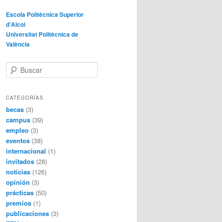
Escola Politècnica Superior
d'Alcoi
Universitat Politècnica de
València
B
u
s
c
CATEGORÍAS
a
becas
(3)
r
campus
(39)
empleo
(3)
eventos
(38)
internacional
(1)
invitados
(28)
noticias
(126)
opinión
(3)
prácticas
(50)
premios
(1)
publicaciones
(3)