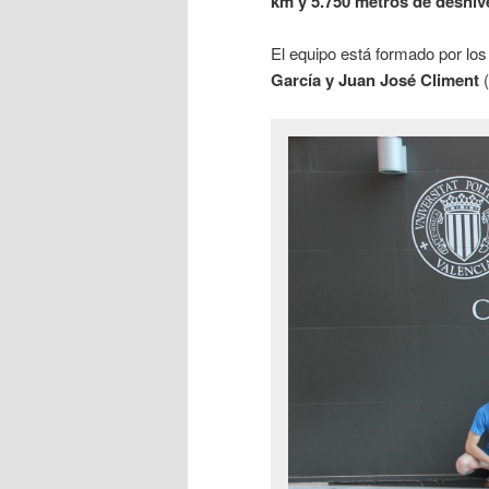
km y 5.750 metros de desni
El equipo está formado por l
García y Juan José Climent
(