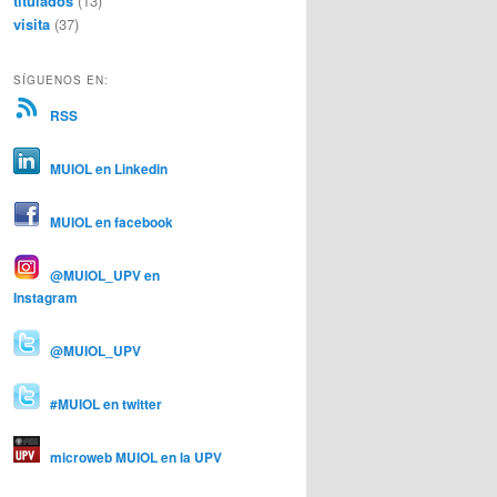
titulados
(13)
visita
(37)
SÍGUENOS EN:
RSS
MUIOL en Linkedin
MUIOL en facebook
@MUIOL_UPV en
Instagram
@MUIOL_UPV
#MUIOL en twitter
microweb MUIOL en la UPV