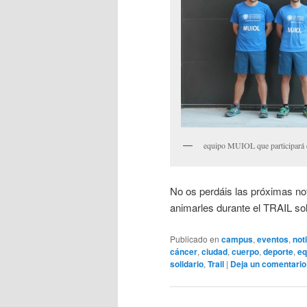
equipo MUIOL que participará e
No os perdáis las próximas no
animarles durante el TRAIL solid
Publicado en
campus
,
eventos
,
not
cáncer
,
ciudad
,
cuerpo
,
deporte
,
eq
solidario
,
Trail
|
Deja un comentario