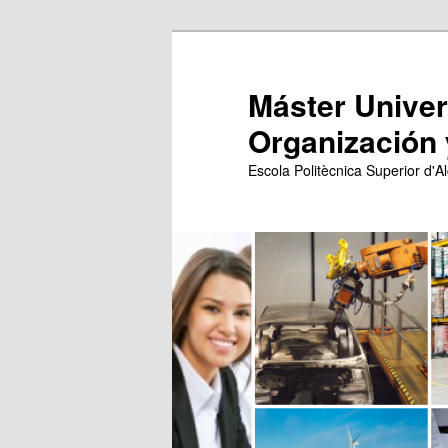
Ir
Ir
al
al
contenido
contenido
Máster Univers
principal
secundario
Organización 
Escola Politècnica Superior d'Al