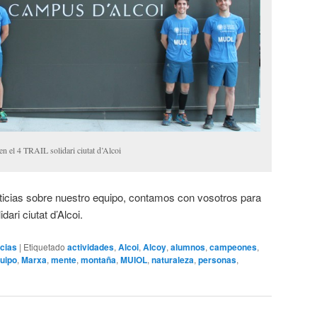
n el 4 TRAIL solidari ciutat d’Alcoi
ticias sobre nuestro equipo, contamos con vosotros para
ari ciutat d’Alcoi.
icias
|
Etiquetado
actividades
,
Alcoi
,
Alcoy
,
alumnos
,
campeones
,
uipo
,
Marxa
,
mente
,
montaña
,
MUIOL
,
naturaleza
,
personas
,