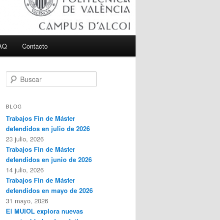
AQ
Contacto
B
u
s
c
BLOG
a
Trabajos Fin de Máster
r
defendidos en julio de 2026
23 julio, 2026
Trabajos Fin de Máster
defendidos en junio de 2026
14 julio, 2026
Trabajos Fin de Máster
defendidos en mayo de 2026
31 mayo, 2026
El MUIOL explora nuevas