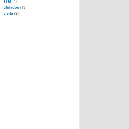
TFM
(4)
titulados
(13)
visita
(37)