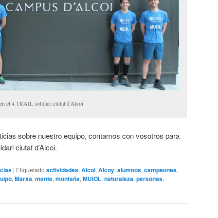
n el 4 TRAIL solidari ciutat d’Alcoi
ticias sobre nuestro equipo, contamos con vosotros para
ari ciutat d’Alcoi.
icias
|
Etiquetado
actividades
,
Alcoi
,
Alcoy
,
alumnos
,
campeones
,
uipo
,
Marxa
,
mente
,
montaña
,
MUIOL
,
naturaleza
,
personas
,