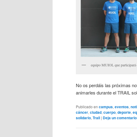
equipo MUIOL que participará e
No os perdáis las próximas no
animarles durante el TRAIL solid
Publicado en
campus
,
eventos
,
not
cáncer
,
ciudad
,
cuerpo
,
deporte
,
eq
solidario
,
Trail
|
Deja un comentario