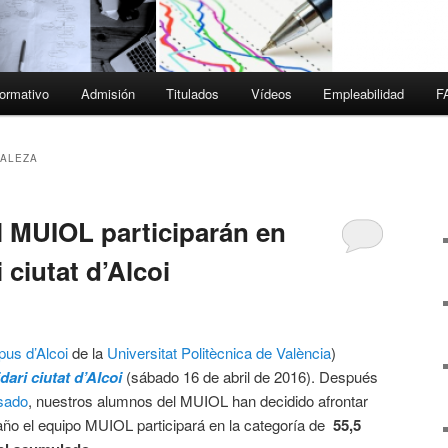
ormativo
Admisión
Titulados
Vídeos
Empleabilidad
F
ALEZA
 MUIOL participarán en
 ciutat d’Alcoi
us d’Alcoi
de la
Universitat Politècnica de València
)
dari ciutat d’Alcoi
(sábado 16 de abril de 2016). Después
asado
, nuestros alumnos del MUIOL han decidido afrontar
año el equipo MUIOL participará en la categoría de
55,5