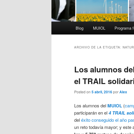
Menú
Blog
MUIOL
Programa f
principal
ARCHIVO DE LA ETIQUETA:
NATUR
Los alumnos del
el TRAIL solidari
Posted on
5 abril, 2016
por
Alex
Los alumnos del
MUIOL
(
camp
participarán en el
4 TRAIL soli
del
éxito conseguido el año p
un reto todavía mayor; y este 