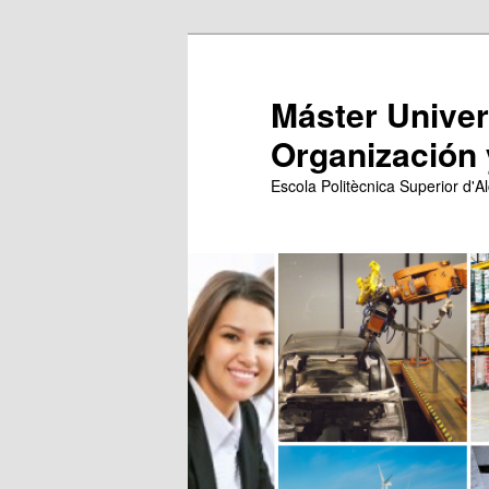
Ir
Ir
al
al
contenido
contenido
Máster Univers
principal
secundario
Organización 
Escola Politècnica Superior d'Al