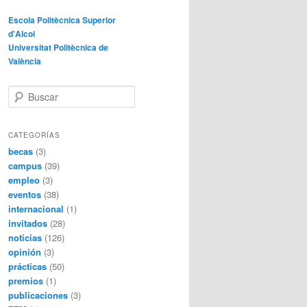
Escola Politècnica Superior
d'Alcoi
Universitat Politècnica de
València
B
u
s
c
CATEGORÍAS
a
becas
(3)
r
campus
(39)
empleo
(3)
eventos
(38)
internacional
(1)
invitados
(28)
noticias
(126)
opinión
(3)
prácticas
(50)
premios
(1)
publicaciones
(3)