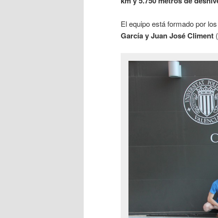
km y 5.750 metros de desni
El equipo está formado por l
García y Juan José Climent
(