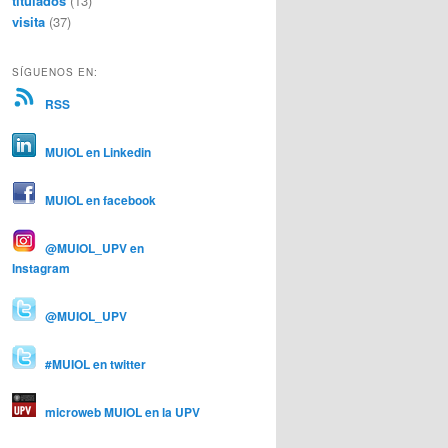
titulados
(13)
visita
(37)
SÍGUENOS EN:
RSS
MUIOL en Linkedin
MUIOL en facebook
@MUIOL_UPV en
Instagram
@MUIOL_UPV
#MUIOL en twitter
microweb MUIOL en la UPV