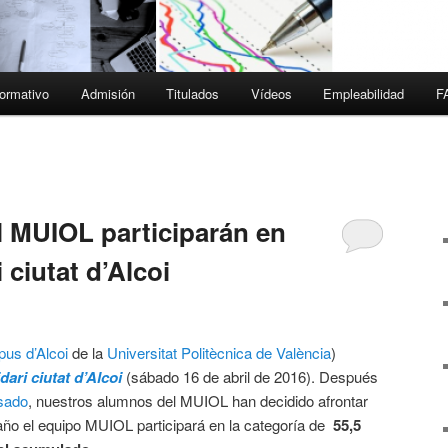
ormativo
Admisión
Titulados
Vídeos
Empleabilidad
F
 MUIOL participarán en
 ciutat d’Alcoi
us d’Alcoi
de la
Universitat Politècnica de València
)
dari ciutat d’Alcoi
(sábado 16 de abril de 2016). Después
asado
, nuestros alumnos del MUIOL han decidido afrontar
año el equipo MUIOL participará en la categoría de
55,5