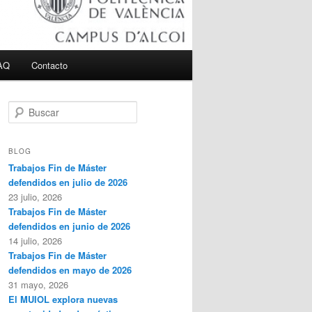
AQ
Contacto
B
u
s
c
BLOG
a
Trabajos Fin de Máster
r
defendidos en julio de 2026
23 julio, 2026
Trabajos Fin de Máster
defendidos en junio de 2026
14 julio, 2026
Trabajos Fin de Máster
defendidos en mayo de 2026
31 mayo, 2026
El MUIOL explora nuevas