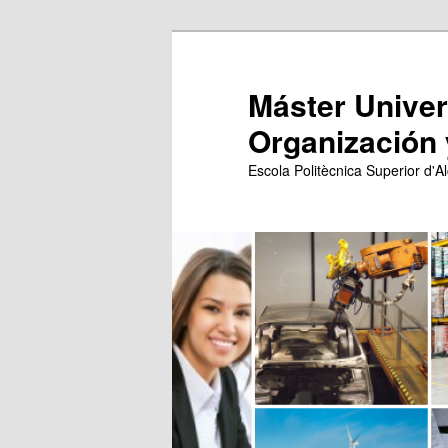
Ir
Ir
al
al
contenido
contenido
Máster Univers
principal
secundario
Organización 
Escola Politècnica Superior d'Al