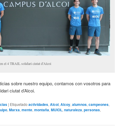
n el 4 TRAIL solidari ciutat d’Alcoi
ticias sobre nuestro equipo, contamos con vosotros para
ari ciutat d’Alcoi.
icias
|
Etiquetado
actividades
,
Alcoi
,
Alcoy
,
alumnos
,
campeones
,
uipo
,
Marxa
,
mente
,
montaña
,
MUIOL
,
naturaleza
,
personas
,