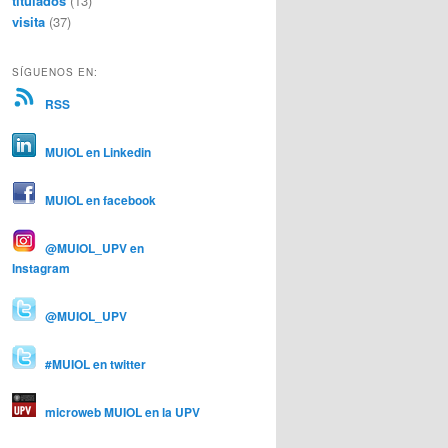
titulados
(13)
visita
(37)
SÍGUENOS EN:
RSS
MUIOL en Linkedin
MUIOL en facebook
@MUIOL_UPV en
Instagram
@MUIOL_UPV
#MUIOL en twitter
microweb MUIOL en la UPV