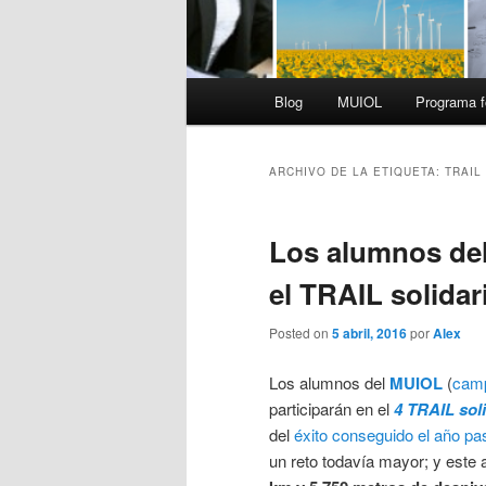
Menú
Blog
MUIOL
Programa f
principal
ARCHIVO DE LA ETIQUETA:
TRAIL
Los alumnos del
el TRAIL solidari
Posted on
5 abril, 2016
por
Alex
Los alumnos del
MUIOL
(
camp
participarán en el
4 TRAIL soli
del
éxito conseguido el año p
un reto todavía mayor; y este 