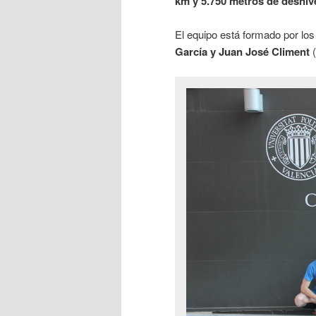
km y 5.750 metros de desni
El equipo está formado por l
García y Juan José Climent
(