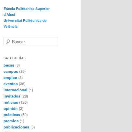
Escola Politècnica Superior
d'Alcoi
Universitat Politècnica de
València
B
u
s
c
CATEGORÍAS
a
becas
(3)
r
campus
(39)
empleo
(3)
eventos
(38)
internacional
(1)
invitados
(28)
noticias
(126)
opinión
(3)
prácticas
(50)
premios
(1)
publicaciones
(3)