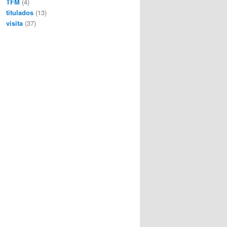
TFM
(4)
titulados
(13)
visita
(37)