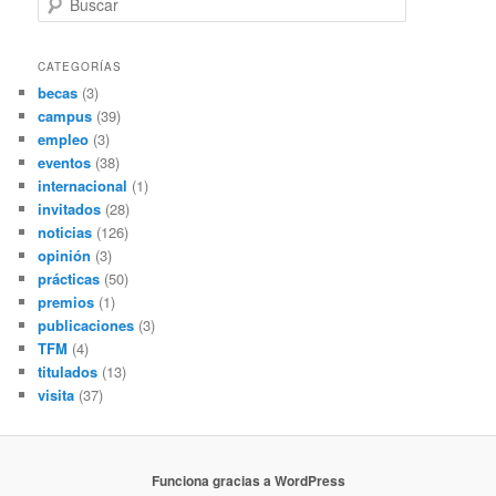
u
s
c
CATEGORÍAS
a
becas
(3)
r
campus
(39)
empleo
(3)
eventos
(38)
internacional
(1)
invitados
(28)
noticias
(126)
opinión
(3)
prácticas
(50)
premios
(1)
publicaciones
(3)
TFM
(4)
titulados
(13)
visita
(37)
Funciona gracias a WordPress