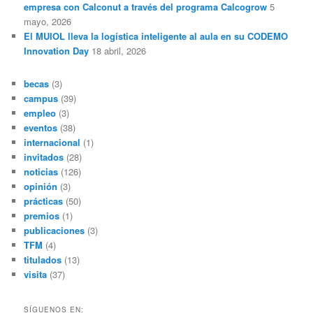
empresa con Calconut a través del programa Calcogrow
5
mayo, 2026
El MUIOL lleva la logística inteligente al aula en su CODEMO
Innovation Day
18 abril, 2026
becas
(3)
campus
(39)
empleo
(3)
eventos
(38)
internacional
(1)
invitados
(28)
noticias
(126)
opinión
(3)
prácticas
(50)
premios
(1)
publicaciones
(3)
TFM
(4)
titulados
(13)
visita
(37)
SÍGUENOS EN: