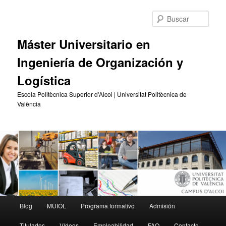
Ir
Ir
al
al
Busc
contenido
contenido
principal
secundario
Máster Universitario en
Ingeniería de Organización y
Logística
Escola Politècnica Superior d'Alcoi | Universitat Politècnica de
València
Menú
Blog
MUIOL
Programa formativo
Admisión
principal
Titulados
Vídeos
Empleabilidad
FAQ
Contacto