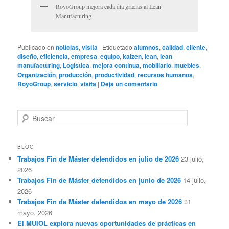
RoyoGroup mejora cada día gracias al Lean
Manufacturing
Publicado en
noticias
,
visita
|
Etiquetado
alumnos
,
calidad
,
cliente
,
diseño
,
eficiencia
,
empresa
,
equipo
,
kaizen
,
lean
,
lean
manufacturing
,
Logística
,
mejora continua
,
mobiliario
,
muebles
,
Organización
,
producción
,
productividad
,
recursos humanos
,
RoyoGroup
,
servicio
,
visita
|
Deja un comentario
B
u
s
c
BLOG
a
Trabajos Fin de Máster defendidos en julio de 2026
23 julio,
r
2026
Trabajos Fin de Máster defendidos en junio de 2026
14 julio,
2026
Trabajos Fin de Máster defendidos en mayo de 2026
31
mayo, 2026
El MUIOL explora nuevas oportunidades de prácticas en