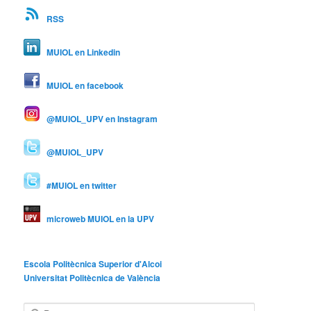
RSS
MUIOL en Linkedin
MUIOL en facebook
@MUIOL_UPV en Instagram
@MUIOL_UPV
#MUIOL en twitter
microweb MUIOL en la UPV
Escola Politècnica Superior d'Alcoi
Universitat Politècnica de València
B