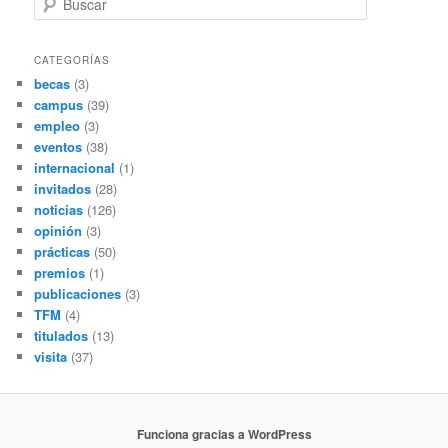
u
s
c
CATEGORÍAS
a
becas
(3)
r
campus
(39)
empleo
(3)
eventos
(38)
internacional
(1)
invitados
(28)
noticias
(126)
opinión
(3)
prácticas
(50)
premios
(1)
publicaciones
(3)
TFM
(4)
titulados
(13)
visita
(37)
Funciona gracias a WordPress