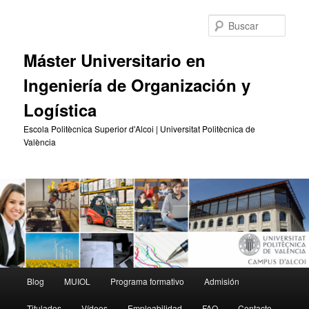
Ir
Ir
al
al
Busc
contenido
contenido
principal
secundario
Máster Universitario en
Ingeniería de Organización y
Logística
Escola Politècnica Superior d'Alcoi | Universitat Politècnica de
València
Menú
Blog
MUIOL
Programa formativo
Admisión
principal
Titulados
Vídeos
Empleabilidad
FAQ
Contacto