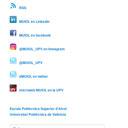
RSS
MUIOL en Linkedin
MUIOL en facebook
@MUIOL_UPV en Instagram
@MUIOL_UPV
#MUIOL en twitter
microweb MUIOL en la UPV
Escola Politècnica Superior d'Alcoi
Universitat Politècnica de València
B