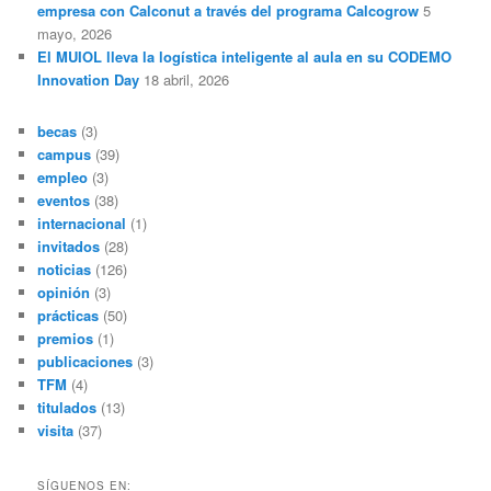
empresa con Calconut a través del programa Calcogrow
5
mayo, 2026
El MUIOL lleva la logística inteligente al aula en su CODEMO
Innovation Day
18 abril, 2026
becas
(3)
campus
(39)
empleo
(3)
eventos
(38)
internacional
(1)
invitados
(28)
noticias
(126)
opinión
(3)
prácticas
(50)
premios
(1)
publicaciones
(3)
TFM
(4)
titulados
(13)
visita
(37)
SÍGUENOS EN: