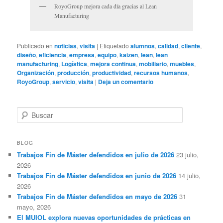
RoyoGroup mejora cada día gracias al Lean
Manufacturing
Publicado en
noticias
,
visita
|
Etiquetado
alumnos
,
calidad
,
cliente
,
diseño
,
eficiencia
,
empresa
,
equipo
,
kaizen
,
lean
,
lean
manufacturing
,
Logística
,
mejora continua
,
mobiliario
,
muebles
,
Organización
,
producción
,
productividad
,
recursos humanos
,
RoyoGroup
,
servicio
,
visita
|
Deja un comentario
B
u
s
c
BLOG
a
Trabajos Fin de Máster defendidos en julio de 2026
23 julio,
r
2026
Trabajos Fin de Máster defendidos en junio de 2026
14 julio,
2026
Trabajos Fin de Máster defendidos en mayo de 2026
31
mayo, 2026
El MUIOL explora nuevas oportunidades de prácticas en