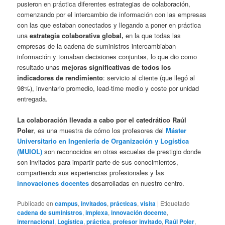
pusieron en práctica diferentes estrategias de colaboración,
comenzando por el intercambio de información con las empresas
con las que estaban conectados y llegando a poner en práctica
una
estrategia colaborativa global,
en la que todas las
empresas de la cadena de suministros intercambiaban
información y tomaban decisiones conjuntas, lo que dio como
resultado unas
mejoras significativas de todos los
indicadores de rendimiento
: servicio al cliente (que llegó al
98%), inventario promedio, lead-time medio y coste por unidad
entregada.
La colaboración llevada a cabo por el catedrático Raúl
Poler
, es una muestra de cómo los profesores del
Máster
Universitario en Ingeniería de Organización y Logística
(MUIOL)
son reconocidos en otras escuelas de prestigio donde
son invitados para impartir parte de sus conocimientos,
compartiendo sus experiencias profesionales y las
innovaciones docentes
desarrolladas en nuestro centro.
Publicado en
campus
,
invitados
,
prácticas
,
visita
|
Etiquetado
cadena de suministros
,
implexa
,
innovación docente
,
internacional
,
Logística
,
práctica
,
profesor invitado
,
Raúl Poler
,