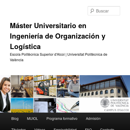
Ir
Ir
al
al
Busc
contenido
contenido
principal
secundario
Máster Universitario en
Ingeniería de Organización y
Logística
Escola Politècnica Superior d'Alcoi | Universitat Politècnica de
València
Menú
Blog
MUIOL
Programa formativo
Admisión
principal
Titulados
Vídeos
Empleabilidad
FAQ
Contacto