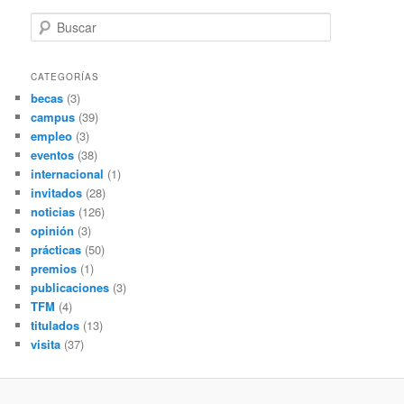
B
u
s
c
CATEGORÍAS
a
becas
(3)
r
campus
(39)
empleo
(3)
eventos
(38)
internacional
(1)
invitados
(28)
noticias
(126)
opinión
(3)
prácticas
(50)
premios
(1)
publicaciones
(3)
TFM
(4)
titulados
(13)
visita
(37)