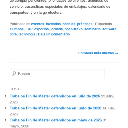
de compra pendientes, prioridades de clientes, acuerdos de
servicio, casuísticas especiales de embalajes, calendario de
transportes, y un largo etcétera.
Publicado en
eventos
,
invitados
,
noticias
,
prácticas
|
Etiquetado
alumnos
,
ERP
,
expertos
,
jornada
,
openBravo
,
seminario
,
software
libre
,
tecnología
|
Deja un comentario
Navegación
Entradas más nuevas
→
de
entradas
B
u
s
c
BLOG
a
Trabajos Fin de Máster defendidos en julio de 2026
23 julio,
r
2026
Trabajos Fin de Máster defendidos en junio de 2026
14 julio,
2026
Trabajos Fin de Máster defendidos en mayo de 2026
31
mayo, 2026