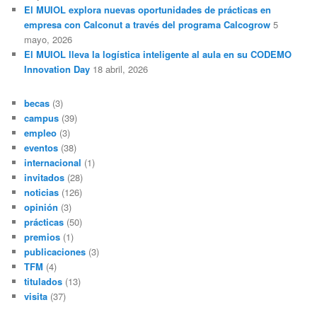
El MUIOL explora nuevas oportunidades de prácticas en
empresa con Calconut a través del programa Calcogrow
5
mayo, 2026
El MUIOL lleva la logística inteligente al aula en su CODEMO
Innovation Day
18 abril, 2026
becas
(3)
campus
(39)
empleo
(3)
eventos
(38)
internacional
(1)
invitados
(28)
noticias
(126)
opinión
(3)
prácticas
(50)
premios
(1)
publicaciones
(3)
TFM
(4)
titulados
(13)
visita
(37)