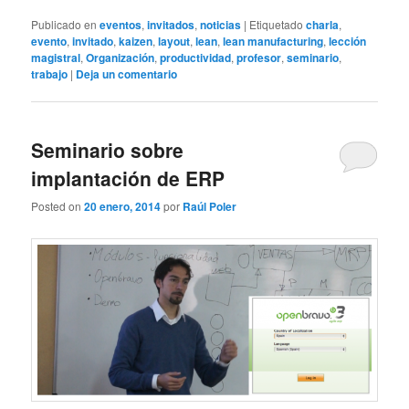
Publicado en
eventos
,
invitados
,
noticias
|
Etiquetado
charla
,
evento
,
invitado
,
kaizen
,
layout
,
lean
,
lean manufacturing
,
lección
magistral
,
Organización
,
productividad
,
profesor
,
seminario
,
trabajo
|
Deja un comentario
Seminario sobre
implantación de ERP
Posted on
20 enero, 2014
por
Raúl Poler